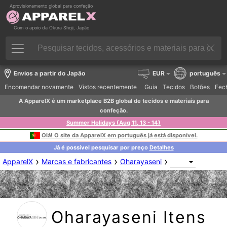
Aprovisionamento global para confeção
Com o apoio da Okura Shoji, Japão
Envios a partir do Japão
EUR
português
Encomendar novamente
Vistos recentemente
Guia
Tecidos
Botões
Fech
A ApparelX é um marketplace B2B global de tecidos e materiais para
confeção.
Summer Holidays (Aug 11, 13 - 14)
Olá! O site da ApparelX em português já está disponível.
Já é possível pesquisar por preço
Detalhes
›
›
›
ApparelX
Marcas e fabricantes
Oharayaseni
Oharayaseni Itens