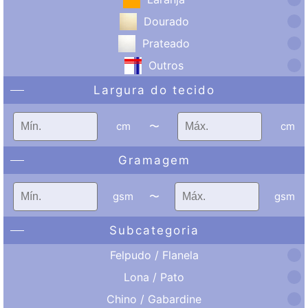
Dourado
Prateado
Outros
Largura do tecido
cm
〜
cm
Gramagem
gsm
〜
gsm
Subcategoria
Felpudo / Flanela
Lona / Pato
Chino / Gabardine