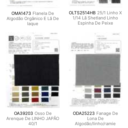
OLTS2514HB
25/1 Linho X
OMA1473
Flanela De
1/14 Lã Shetland Linho
Algodão Orgânico E Lã De
Espinha De Peixe
Iaque
OA39203
Osso De
ODA25223
Fanage De
Arenque De LINHO JAPÃO
Lona De
40/1
Algodão/linho/ramie