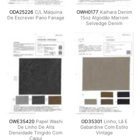
ODA25226
C/L Máquina
OWH0177
Kaihara Denim
De Escrever Pano Fanage
15oz Algodão Marrom
Selvedge Denim
OWE35420
Papel Washi
OD35301
Linho, Lã E
De Linho De Alta
Gabardine Com Estilo
Densidade Tingido Com
Vintage
Caqui