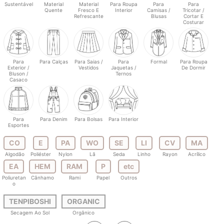
Sustentável
Material
Material
Para Roupa
Para
Para
Quente
Fresco E
Interior
Camisas /
Tricotar /
Refrescante
Blusas
Cortar E
Costurar
Para
Para Calças
Para Saias /
Para
Formal
Para Roupa
Exterior /
Vestidos
Jaquetas /
De Dormir
Bluson /
Ternos
Casaco
Para
Para Denim
Para Bolsas
Para Interior
Esportes
CO
E
PA
WO
SE
LI
CV
MA
Algodão
Poliéster
Nylon
Lã
Seda
Linho
Rayon
Acrílico
EA
HEM
RAM
P
etc
Poliuretan
Cânhamo
Rami
Papel
Outros
o
TENPIBOSHI
ORGANIC
Secagem Ao Sol
Orgânico