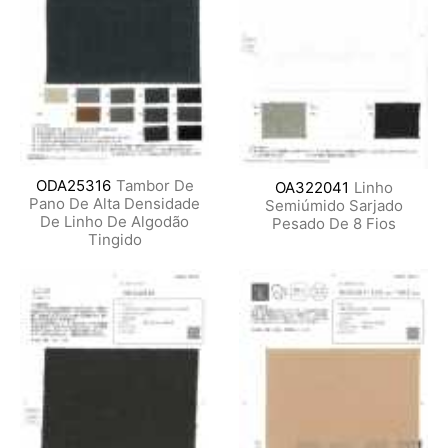
ODA25316
Tambor De
OA322041
Linho
Pano De Alta Densidade
Semiúmido Sarjado
De Linho De Algodão
Pesado De 8 Fios
Tingido