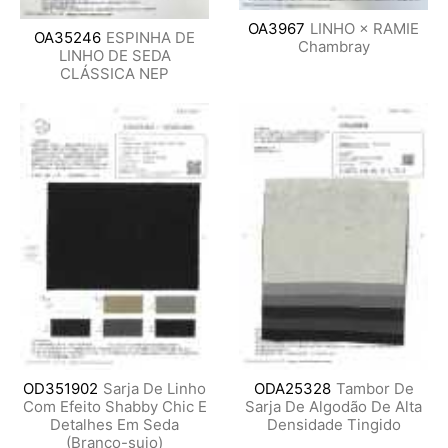
OA3967
LINHO × RAMIE
OA35246
ESPINHA DE
Chambray
LINHO DE SEDA
CLÁSSICA NEP
OD351902
Sarja De Linho
ODA25328
Tambor De
Com Efeito Shabby Chic E
Sarja De Algodão De Alta
Detalhes Em Seda
Densidade Tingido
(Branco-sujo)