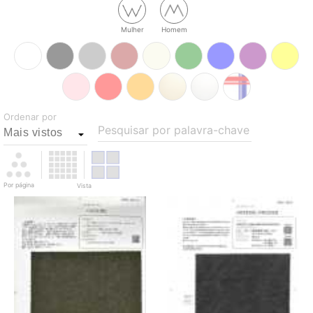
Mulher
Homem
Ordenar por
Pesquisar por palavra-chave
Por página
Vista