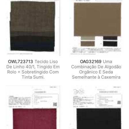
OWL723713
Tecido Liso
OAG32169
Uma
De Linho 40/1, Tingido Em
Combinação De Algodão
Rolo + Sobretingido Com
Orgânico E Seda
Tinta Sumi.
Semelhante à Caxemira