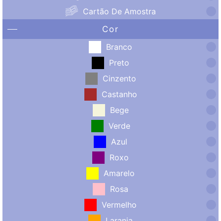
Cartão De Amostra
Cor
Branco
Preto
Cinzento
Castanho
Bege
Verde
Azul
Roxo
Amarelo
Rosa
Vermelho
Laranja