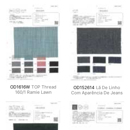
OD1616W
TOP Thread
OD152614
Lã De Linho
160/1 Ramie Lawn
Com Aparência De Jeans