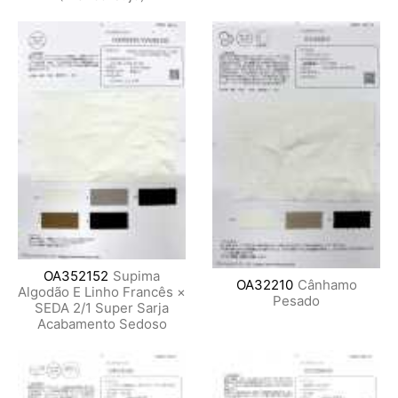
OA352152
Supima
OA32210
Cânhamo
Algodão E Linho Francês ×
Pesado
SEDA 2/1 Super Sarja
Acabamento Sedoso